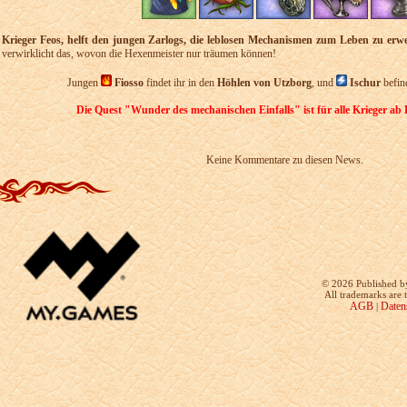
Krieger Feos, helft den jungen Zarlogs, die leblosen Mechanismen zum Leben zu erwe
verwirklicht das, wovon die Hexenmeister nur träumen können!
Jungen
Fiosso
findet ihr in den
Höhlen von Utzborg
, und
Ischur
befind
Die Quest "Wunder des mechanischen Einfalls" ist für alle Krieger ab 
Keine Kommentare zu diesen News.
©
2026 Published b
All trademarks are 
AGB
Daten
|