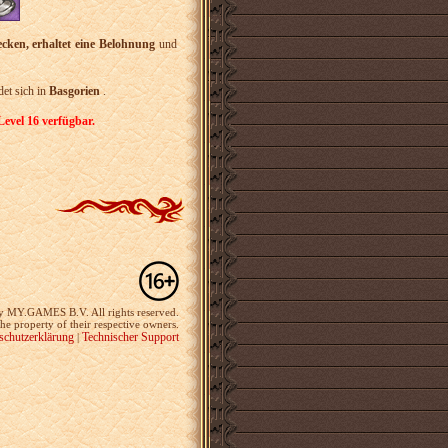
cken, erhaltet eine Belohnung
und
et sich in
Basgorien
.
Level 16 verfügbar.
y MY.GAMES B.V. All rights reserved.
the property of their respective owners.
schutzerklärung
Technischer Support
|