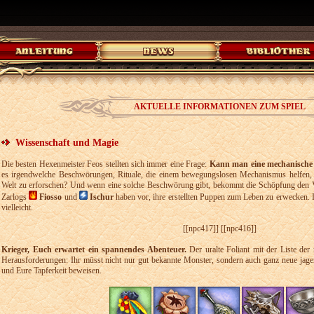
AKTUELLE INFORMATIONEN ZUM SPIEL
Wissenschaft und Magie
Die besten Hexenmeister Feos stellten sich immer eine Frage:
Kann man eine mechanische
es irgendwelche Beschwörungen, Rituale, die einem bewegungslosen Mechanismus helfen, 
Welt zu erforschen? Und wenn eine solche Beschwörung gibt, bekommt die Schöpfung den Ve
Zarlogs
Fiosso
und
Ischur
haben vor, ihre erstellten Puppen zum Leben zu erwecken. I
vielleicht.
[[npc417]]
[[npc416]]
Krieger, Euch erwartet ein spannendes Abenteuer.
Der uralte Foliant mit der Liste der
Herausforderungen: Ihr müsst nicht nur gut bekannte Monster, sondern auch ganz neue jagen
und Eure Tapferkeit beweisen.