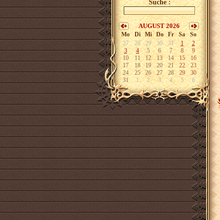
Suche :
AUGUST 2026
Mo
Di
Mi
Do
Fr
Sa
So
27
28
29
30
31
1
2
3
4
5
6
7
8
9
10
11
12
13
14
15
16
17
18
19
20
21
22
23
24
25
26
27
28
29
30
31
1
2
3
4
5
6