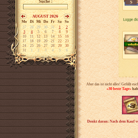
Suche :
AUGUST 2026
Mo
Di
Mi
Do
Fr
Sa
So
27
28
29
30
31
1
2
3
4
5
6
7
8
9
10
11
12
13
14
15
16
17
18
19
20
21
22
23
24
25
26
27
28
29
30
31
1
2
3
4
5
6
Aber das ist nicht alles! Gefällt eu
«30 beste Tage»
hab
Denkt daran: Nach dem Kauf 