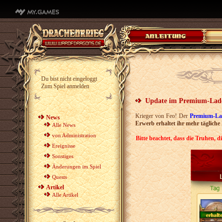
Du bist nicht eingeloggt
Zum Spiel anmelden
Update im Premium-Lad
Krieger von Feo! Der
Premium-La
News
Erwerb erhaltet ihr mehr tägliche
Alle News
von Administration
Bitte beachtet, dass die Truhen, d
Ereignisse
Sonstiges
Änderungen im Spiel
Quests
Artikel
Alle Artikel